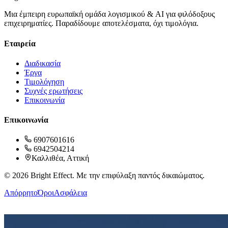
Μια έμπειρη ευρωπαϊκή ομάδα λογισμικού & AI για φιλόδοξους
επιχειρηματίες. Παραδίδουμε αποτελέσματα, όχι τιμολόγια.
Εταιρεία
Διαδικασία
Έργα
Τιμολόγηση
Συχνές ερωτήσεις
Επικοινωνία
Επικοινωνία
6907601616
6942504214
Καλλιθέα, Αττική
©
2026
Bright Effect. Με την επιφύλαξη παντός δικαιώματος.
Απόρρητο
Όροι
Ασφάλεια