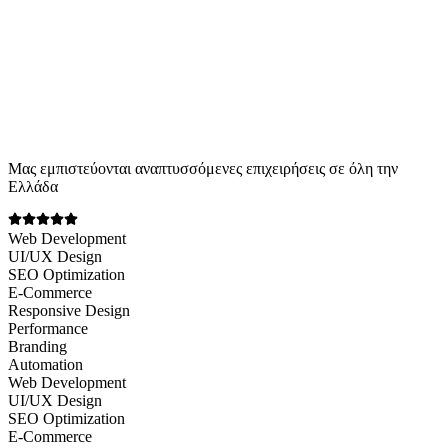
await support.run(ticket);
// → επιλύθηκε σε 1.2s · εξοικονόμηση 14 λεπτών
Μας εμπιστεύονται αναπτυσσόμενες επιχειρήσεις σε όλη την
Ελλάδα
Web Development
UI/UX Design
SEO Optimization
E-Commerce
Responsive Design
Performance
Branding
Automation
Web Development
UI/UX Design
SEO Optimization
E-Commerce